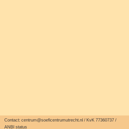
Contact: centrum@soeficentrumutrecht.nl / KvK 77360737 /
ANBI status