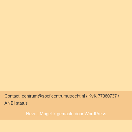
Contact: centrum@soeficentrumutrecht.nl / KvK 77360737 /
ANBI status
Neve
| Mogelijk gemaakt door
WordPress
Deze website maakt gebruik van cookies om de manier waarop je
de site gebruikt te optimaliseren. Als je dat niet prettig vindt, kun je de